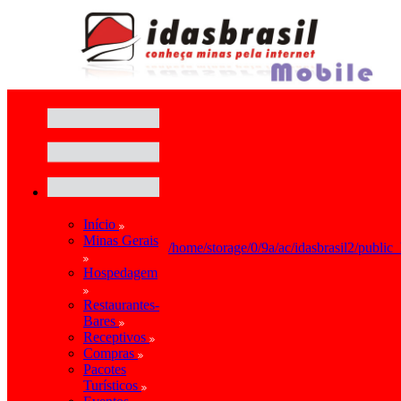
Início
Minas Gerais
/home/storage/0/9a/ac/idasbrasil2/public
Hospedagem
Restaurantes-
Bares
Receptivos
Compras
Pacotes
Turísticos