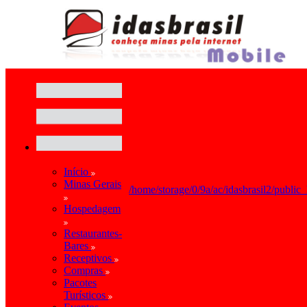
Início
Minas Gerais
/home/storage/0/9a/ac/idasbrasil2/public
Hospedagem
Restaurantes-
Bares
Receptivos
Compras
Pacotes
Turísticos