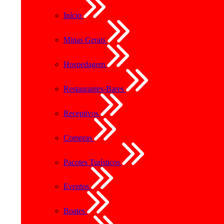
Início
Minas Gerais
Hospedagem
Restaurantes-Bares
Receptivos
Compras
Pacotes Turísticos
Eventos
Boates