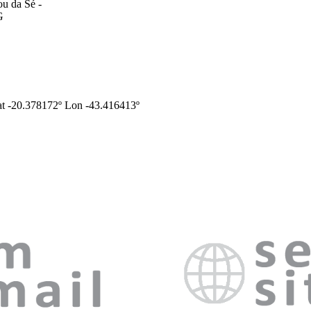
u da Sé -
G
t -20.378172º Lon -43.416413º