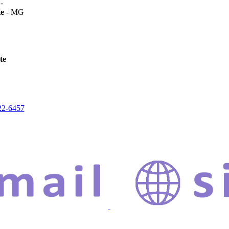
-
te
- MG
te
22-6457