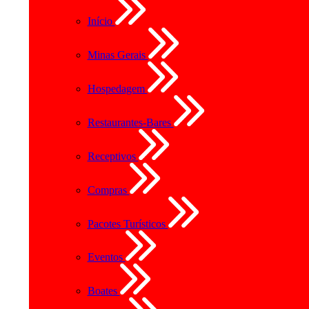
Início
Minas Gerais
Hospedagem
Restaurantes-Bares
Receptivos
Compras
Pacotes Turísticos
Eventos
Boates