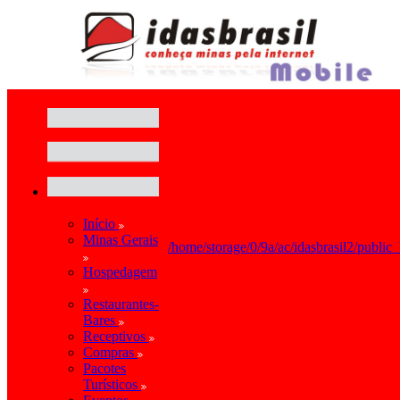
Início
Minas Gerais
/home/storage/0/9a/ac/idasbrasil2/public
Hospedagem
Restaurantes-
Bares
Receptivos
Compras
Pacotes
Turísticos