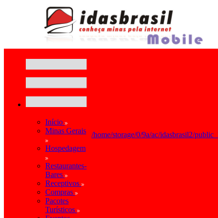
Início
Minas Gerais
/home/storage/0/9a/ac/idasbrasil2/public
Hospedagem
Restaurantes-
Bares
Receptivos
Compras
Pacotes
Turísticos