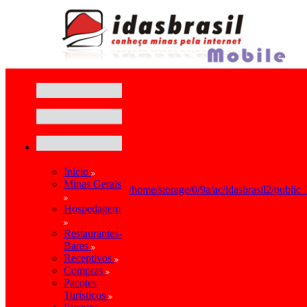
Início
Minas Gerais
/home/storage/0/9a/ac/idasbrasil2/public
Hospedagem
Restaurantes-
Bares
Receptivos
Compras
Pacotes
Turísticos