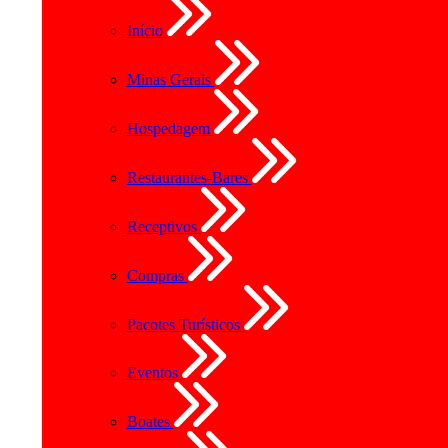
Início
Minas Gerais
Hospedagem
Restaurantes-Bares
Receptivos
Compras
Pacotes Turísticos
Eventos
Boates