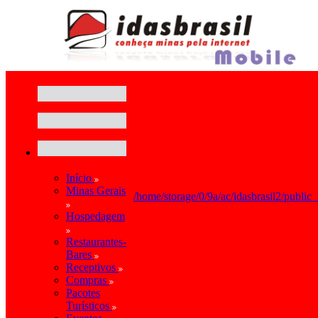
Início
Minas Gerais
/home/storage/0/9a/ac/idasbrasil2/public
Hospedagem
Restaurantes-
Bares
Receptivos
Compras
Pacotes
Turísticos