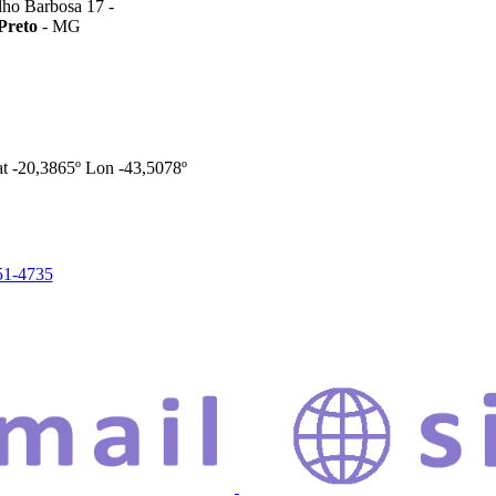
lho Barbosa 17 -
Preto
- MG
t -20,3865º Lon -43,5078º
51-4735