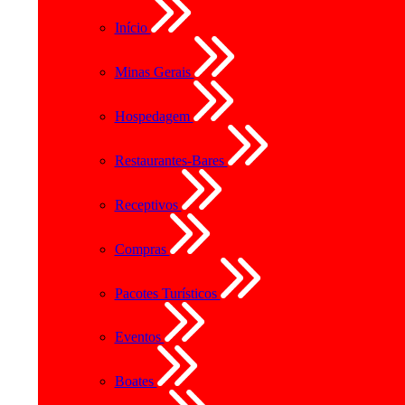
Início
Minas Gerais
Hospedagem
Restaurantes-Bares
Receptivos
Compras
Pacotes Turísticos
Eventos
Boates