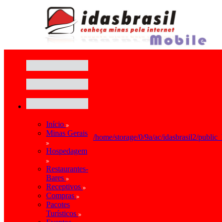
Início
Minas Gerais
/home/storage/0/9a/ac/idasbrasil2/public
Hospedagem
Restaurantes-
Bares
Receptivos
Compras
Pacotes
Turísticos