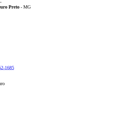
-
uro Preto
- MG
52-1685
ro