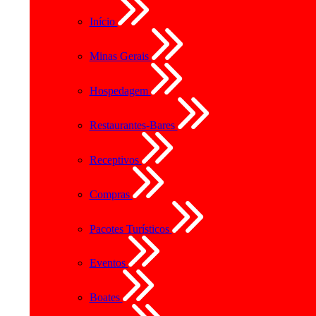
Início
Minas Gerais
Hospedagem
Restaurantes-Bares
Receptivos
Compras
Pacotes Turísticos
Eventos
Boates