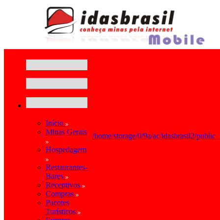
Início
Minas Gerais
/home/storage/0/9a/ac/idasbrasil2/public
Hospedagem
Restaurantes-
Bares
Receptivos
Compras
Pacotes
Turísticos