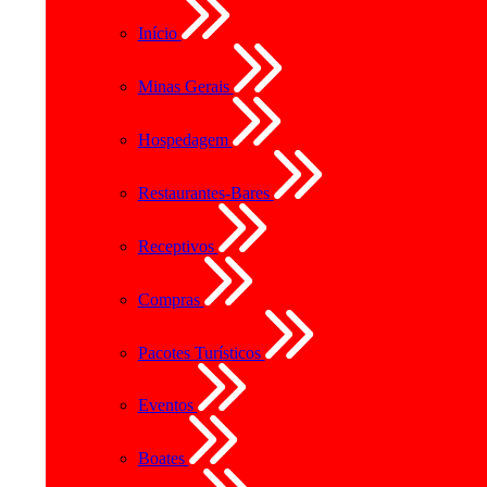
Início
Minas Gerais
Hospedagem
Restaurantes-Bares
Receptivos
Compras
Pacotes Turísticos
Eventos
Boates