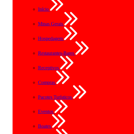
Início
Minas Gerais
Hospedagem
Restaurantes-Bares
Receptivos
Compras
Pacotes Turísticos
Eventos
Boates