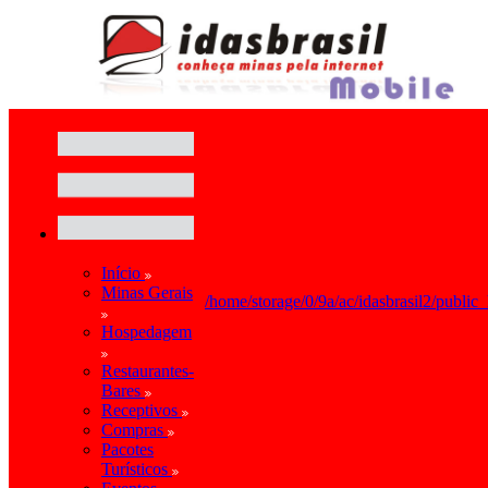
Início
Minas Gerais
/home/storage/0/9a/ac/idasbrasil2/public
Hospedagem
Restaurantes-
Bares
Receptivos
Compras
Pacotes
Turísticos