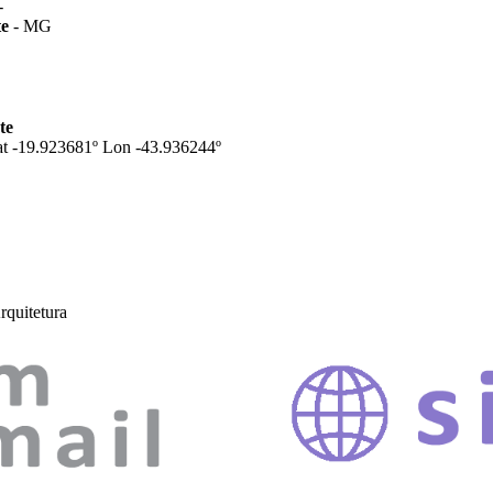
-
te
- MG
te
t -19.923681º Lon -43.936244º
rquitetura