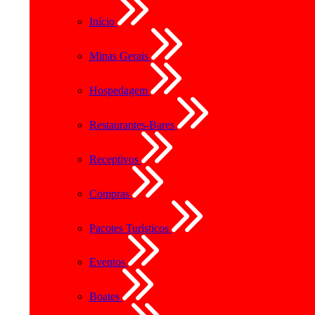
Início
Minas Gerais
Hospedagem
Restaurantes-Bares
Receptivos
Compras
Pacotes Turísticos
Eventos
Boates