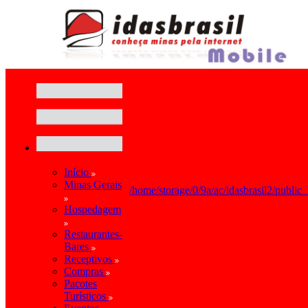
Início
Minas Gerais
/home/storage/0/9a/ac/idasbrasil2/public
Hospedagem
Restaurantes-
Bares
Receptivos
Compras
Pacotes
Turísticos