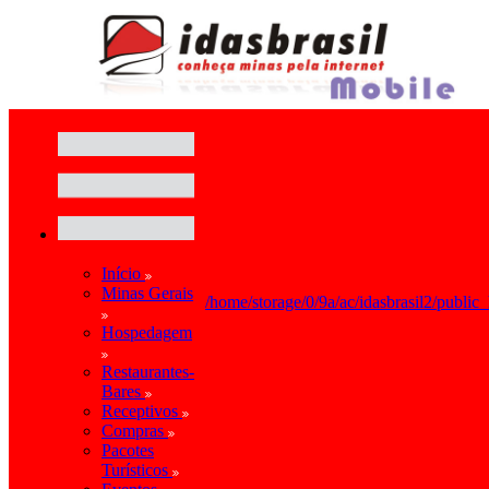
Início
Minas Gerais
/home/storage/0/9a/ac/idasbrasil2/public
Hospedagem
Restaurantes-
Bares
Receptivos
Compras
Pacotes
Turísticos