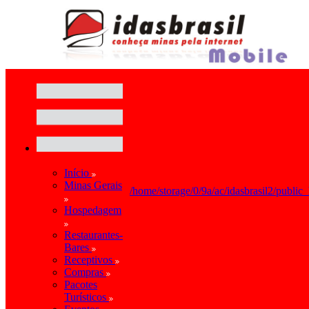
Início
Minas Gerais
/home/storage/0/9a/ac/idasbrasil2/public
Hospedagem
Restaurantes-
Bares
Receptivos
Compras
Pacotes
Turísticos