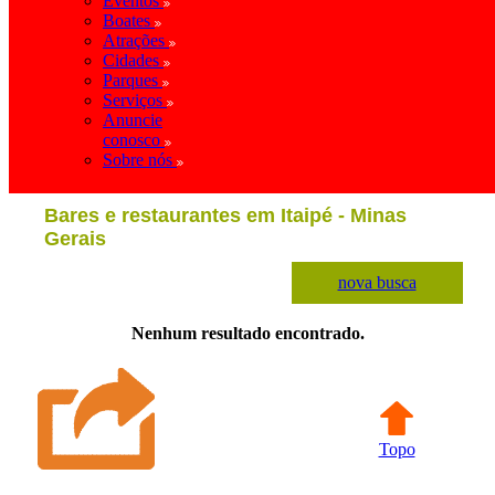
Eventos
Boates
Atrações
Cidades
Parques
Serviços
Anuncie
conosco
Sobre nós
Bares e restaurantes em Itaipé - Minas
Gerais
nova busca
Nenhum resultado encontrado.
Topo