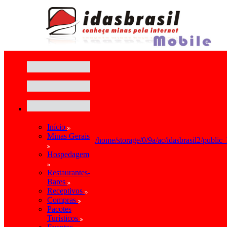
Início
Minas Gerais
/home/storage/0/9a/ac/idasbrasil2/public
Hospedagem
Restaurantes-
Bares
Receptivos
Compras
Pacotes
Turísticos