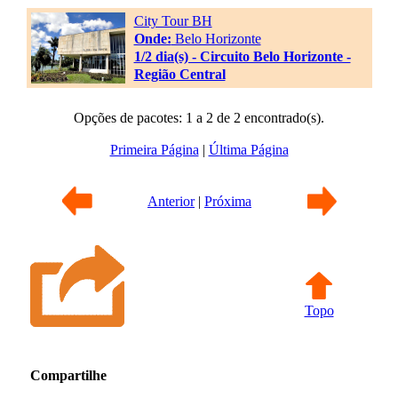
City Tour BH
Onde:
Belo Horizonte
1/2 dia(s) - Circuito Belo Horizonte -
Região Central
Opções de pacotes: 1 a 2 de 2 encontrado(s).
Primeira Página
|
Última Página
Anterior
|
Próxima
Topo
Compartilhe