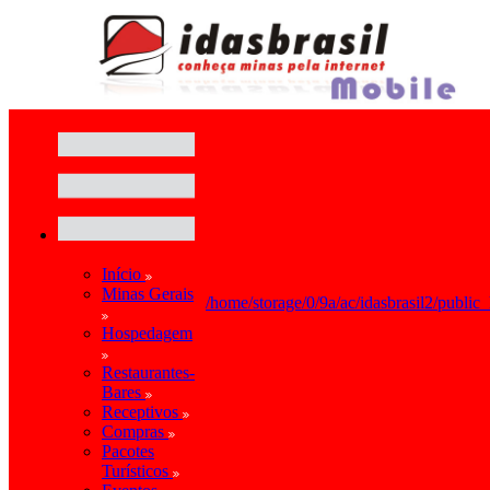
Início
Minas Gerais
/home/storage/0/9a/ac/idasbrasil2/public
Hospedagem
Restaurantes-
Bares
Receptivos
Compras
Pacotes
Turísticos