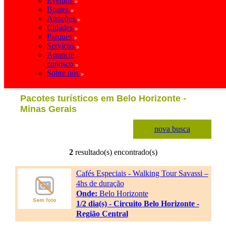
Eventos
Boates
Atrações
Cidades
Parques
Serviços
Anuncie
conosco
Sobre nós
Pacotes turísticos em Belo Horizonte -
Minas Gerais
nova busca
2
resultado(s) encontrado(s)
Cafés Especiais - Walking Tour Savassi –
4hs de duração
Onde:
Belo Horizonte
1/2 dia(s) - Circuito Belo Horizonte -
Região Central