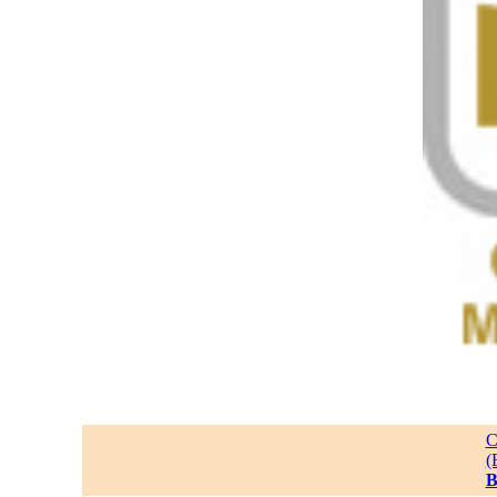
C
(
B