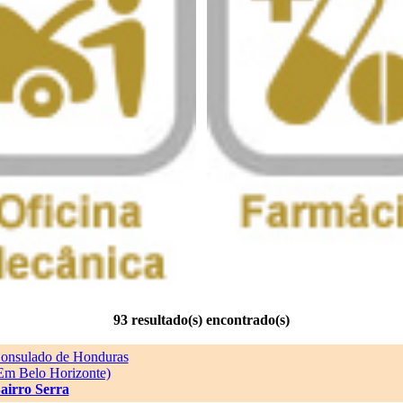
93 resultado(s) encontrado(s)
onsulado de Honduras
Em Belo Horizonte)
airro Serra