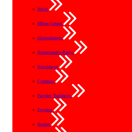
Início
Minas Gerais
Hospedagem
Restaurantes-Bares
Receptivos
Compras
Pacotes Turísticos
Eventos
Boates