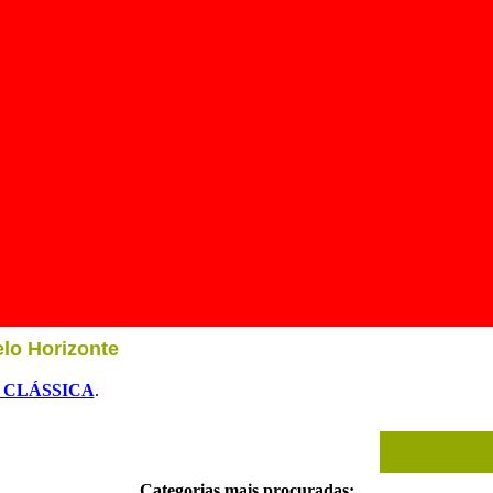
elo Horizonte
 CLÁSSICA
.
Categorias mais procuradas: