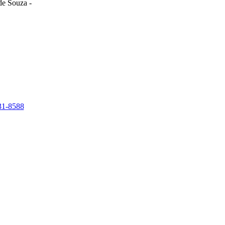
de Souza -
31-8588