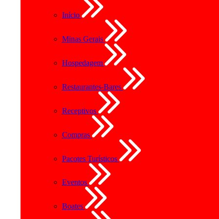
Início
Minas Gerais
Hospedagem
Restaurantes-Bares
Receptivos
Compras
Pacotes Turísticos
Eventos
Boates