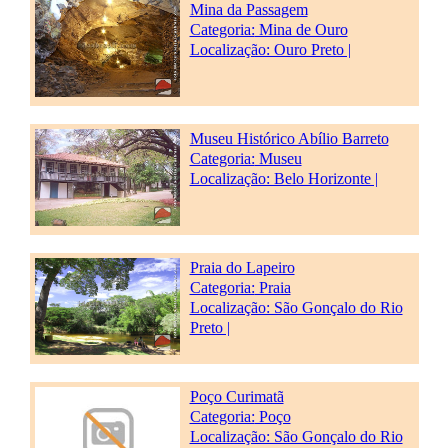
Mina da Passagem
Categoria:
Mina de Ouro
Localização: Ouro Preto |
Museu Histórico Abílio Barreto
Categoria:
Museu
Localização: Belo Horizonte |
Praia do Lapeiro
Categoria:
Praia
Localização: São Gonçalo do Rio
Preto |
Poço Curimatã
Categoria:
Poço
Localização: São Gonçalo do Rio