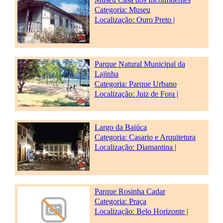
Categoria:
Museu
Localização: Ouro Preto |
Parque Natural Municipal da
Lajinha
Categoria:
Parque Urbano
Localização: Juiz de Fora |
Largo da Baiúca
Categoria:
Casario e Arquitetura
Localização: Diamantina |
Parque Rosinha Cadar
Categoria:
Praça
Localização: Belo Horizonte |