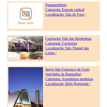
Paraquedismo
Categoria:
Esporte radical
Localização: Juiz de Fora |
Cachoeira Vale das Borboletas
Categoria:
Cachoeira
Localização: São Thomé das
Letras |
Igreja São Francisco de Assis
(igrejinha da Pampulha)
Categoria:
Arquitetura moderna
Localização: Belo Horizonte |