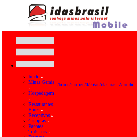
Início
Minas Gerais
/home/storage/0/9a/ac/idasbrasil2/public
Hospedagem
Restaurantes-
Bares
Receptivos
Compras
Pacotes
Turísticos