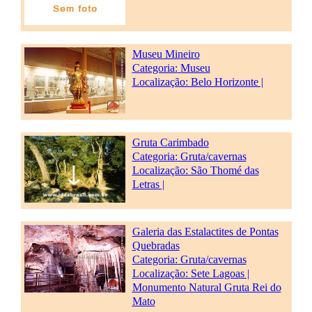
Museu Mineiro
Categoria:
Museu
Localização: Belo Horizonte |
Gruta Carimbado
Categoria:
Gruta/cavernas
Localização: São Thomé das
Letras |
Galeria das Estalactites de Pontas
Quebradas
Categoria:
Gruta/cavernas
Localização: Sete Lagoas |
Monumento Natural Gruta Rei do
Mato