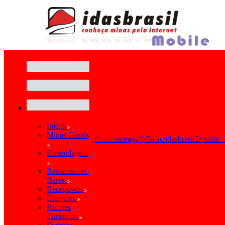
Início
Minas Gerais
/home/storage/0/9a/ac/idasbrasil2/public
Hospedagem
Restaurantes-
Bares
Receptivos
Compras
Pacotes
Turísticos