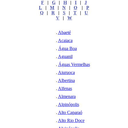
F
|
G
|
H
|
I
|
J
L
|
M
|
N
|
O
|
P
Q
|
R
|
S
|
T
|
U
V
|
W
.
Abaeté
.
Acaiaca
.
Água Boa
.
Aguanil
.
Águas Vermelhas
.
Aiuruoca
.
Albertina
.
Alfenas
.
Almenara
.
Alpinópolis
.
Alto Caparaó
.
Alto Rio Doce