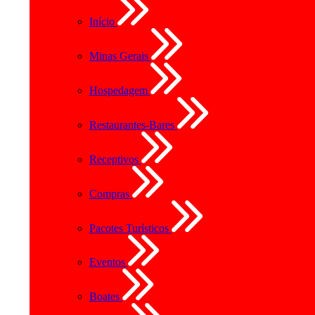
Início
Minas Gerais
Hospedagem
Restaurantes-Bares
Receptivos
Compras
Pacotes Turísticos
Eventos
Boates