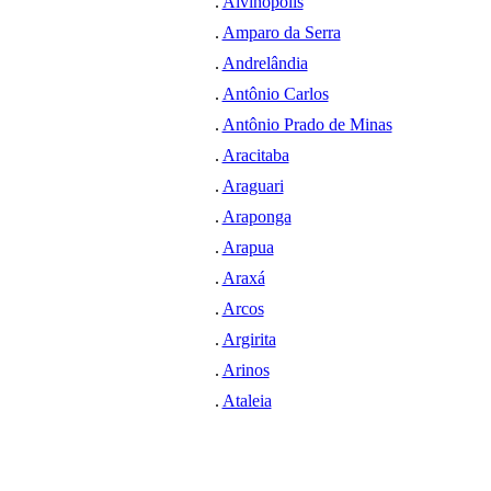
.
Alvinópolis
.
Amparo da Serra
.
Andrelândia
.
Antônio Carlos
.
Antônio Prado de Minas
.
Aracitaba
.
Araguari
.
Araponga
.
Arapua
.
Araxá
.
Arcos
.
Argirita
.
Arinos
.
Ataleia