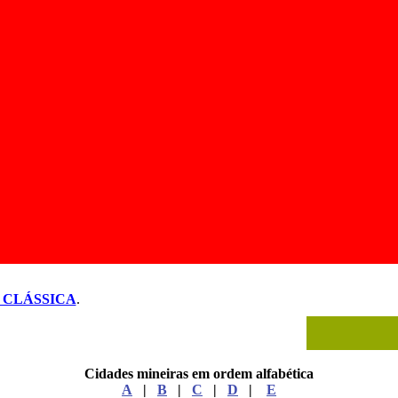
 CLÁSSICA
.
Cidades mineiras em ordem alfabética
A
|
B
|
C
|
D
|
E